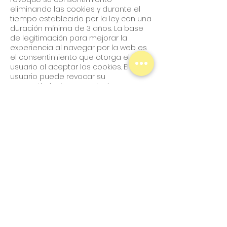
eliminando las cookies y durante el
tiempo establecido por la ley con una
duración mínima de 3 años. La base
de legitimación para mejorar la
experiencia al navegar por la web es
el consentimiento que otorga el
usuario al aceptar las cookies. El
usuario puede revocar su
consentimiento en cualquier
momento.
-Cesión o comunicación de datos
personales y transferencias
internacionales: Los datos personales
no se comunicarán ni serán cedidos
a terceros salvo que exista alguna
obligación legal. No está prevista la
transferencia internacional de datos.
-Actualización de datos: los datos
personales facilitados por el usuario
son veraces y garantiza que toda la
información facilitada es real, está